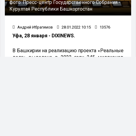
фото:
Пресс-центр Государственного Собрания -
Курултая Республики Башкортостан
Андрей Ибрагимов
28.01.2022 10:15
13576
Уфа, 28 января - DIXINEWS.
В Башкирии на реализацию проекта «Реальные
дела» выделено в 2022 году 245 миллионов
рублей для исполнения 700 наказов,
поступивших от жителей республики в адрес
депутатов. Об этом сообщил заместитель
Председателя Государственного Собрания –
Курултая Республики Башкортостан Рустам
Ишмухаметов.
Объём финансирования проекта составит 245
миллионов рублей. Из них 225 миллионов – это
средства республиканского бюджета, 18
миллионов выделяют муниципальные
образования, остальные два миллиона будут