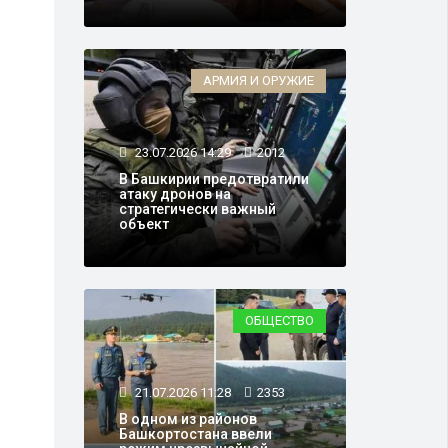
АРМИЯ И ОРУЖИЕ
23.07.2026 14:29
2012
.
В Башкирии предотвратили
атаку дронов на
стратегически важный
объект
ОБЩЕСТВО
21.07.2026 11:28
2353
В одном из районов
Башкортостана ввели