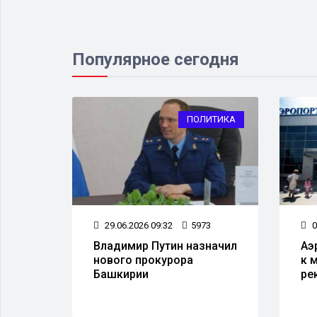
Популярное сегодня
ЕСТВО
ПОЛИТИКА
6
29.06.2026 09:32
5973
0
 рейд
Владимир Путин назначил
Аэ
нового прокурора
к 
Башкирии
ре