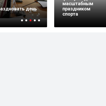
В Нуримановском рай
масштабным
аздновать день
комплекс мероприяти
праздником
ZaПобеду!
спорта