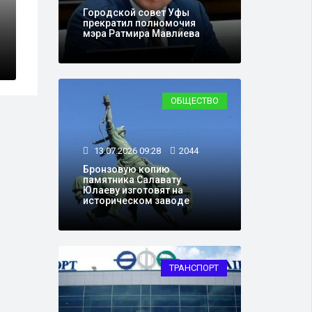
оне Башкирии прошёл
Городской совет Уфы
й под лозунгом
В Башкортоста
прекратил полномочия
мэра Ратмира Мавлиева
лыжным гонк
ОБЩЕСТВО
13.07.2026 09:28
2044
Бронзовую копию
памятника Салавату
Юлаеву изготовят на
историческом заводе
ТРАНСПОРТ