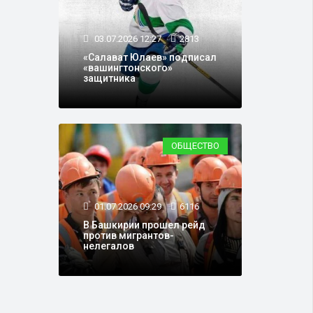
03.07.2026 12:27
2813
«Салават Юлаев» подписал
«вашингтонского»
защитника
ОБЩЕСТВО
01.07.2026 09:29
6116
В Башкирии прошел рейд
против мигрантов-
нелегалов