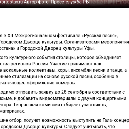
kortostan.ru
Автор фото:
Пресс-служба РБ
ия в XII Межрегиональном фестивале «Русская песня»,
 Городском Дворце культуры.
Организаторами мероприятия
стана» и Городской Дворец культуры Уфы.
кого культурного события столицы, которое объединяет
ства регионов России. Участие принимают как
 вокальные коллективы, хоры, ансамбли песни и танца, а
ные стилизации на основе русской песни, особенно в
печатляющее оформление номеров.
одимо отправить заявку до 28 сентября в соответствии с
исьме, и добавить видеоматериалы с двумя концертными
тора. Творческая комиссия отбирает участников,
материалах.
ие отбор, получат возможность выступить на Гала-концер
 Городском Дворце культуры. Следует учитывать, что