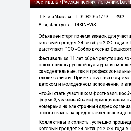
Фестиваль «Русская песня».
Источник:
bash
Елена Малкова
04.08.2025 17:49
4902
Уфа, 4 августа - DIXINEWS.
Объявлен старт приема заявок для участ
который пройдет 24 октября 2025 года в
выступают РОО «Собор русских Башкорто
Фестиваль за 11 лет обрёл репутацию яр
поклонников русской культуры из множе
самодеятельные, так и профессиональные
также солисты. Приветствуются современ
детском и молодежном исполнении, и в
Чтобы стать участником фестиваля, необх
формой, указанной в информационном п
номерами на электронный адрес организа
основываясь на предоставленных видео
Коллективы и солисты, успешно прошедш
который пройдет 24 октября 2024 года в