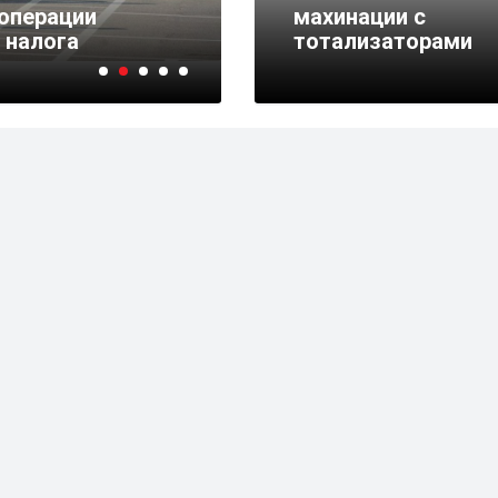
цоперации
В Башкирии женщины 
махинации с
 налога
алименты бывшим м
тотализаторами