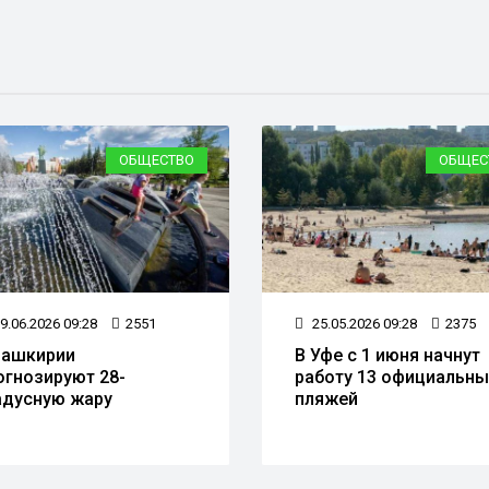
ОБЩЕСТВО
ОБЩЕС
9.06.2026 09:28
2551
25.05.2026 09:28
2375
Башкирии
В Уфе с 1 июня начнут
огнозируют 28-
работу 13 официальны
адусную жару
пляжей