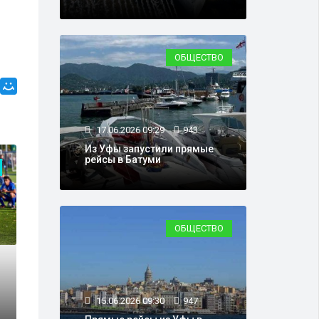
ОБЩЕСТВО
17.06.2026 09:29
943
Из Уфы запустили прямые
рейсы в Батуми
ОБЩЕСТВО
ОБЩЕСТВО
15.06.2026 09:30
947
05.03.2024 14:45
7