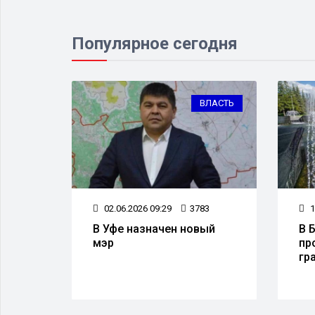
Популярное сегодня
МИНАЛ
ВЛАСТЬ
9
02.06.2026 09:29
3783
1
В Уфе назначен новый
В 
 в
мэр
пр
гр