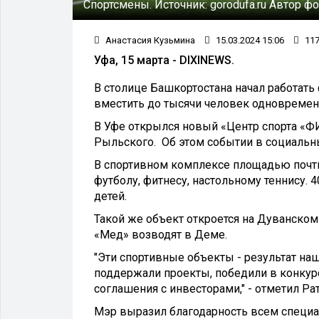
Спортсмены.
Источник:
gorodufa.ru
Автор фо
Анастасия Кузьмина
15.03.2024 15:06
11
Уфа, 15 марта - DIXINEWS.
В столице Башкортостана начал работат
вместить до тысячи человек одновремен
В Уфе открылся новый «Центр спорта «Ф
Рыльского. Об этом событии в социальн
В спортивном комплексе площадью почти
футболу, фитнесу, настольному теннису.
детей.
Такой же объект откроется на Дуванском
«Мед» возводят в Деме.
"Эти спортивные объекты - результат наш
поддержали проекты, победили в конкур
соглашения с инвесторами," - отметил Р
Мэр выразил благодарность всем специа