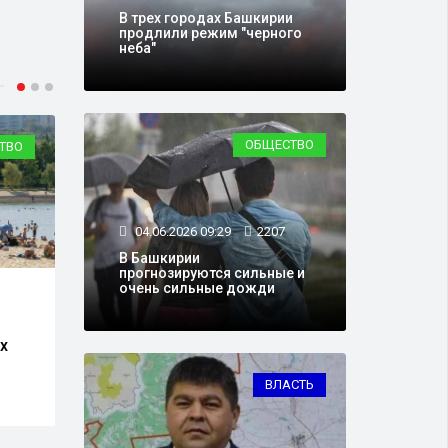
В трех городах Башкирии
продлили режим "черного
неба"
ОБЩЕСТВО
ТВО
ЭКОЛОГИЯ
04.06.2026 09:29
2207
В Башкирии
прогнозируются сильные и
очень сильные дожди
08.06.2026 09:29
2360
29.0
В трех городах Башкирии
Серг
х
продлили режим "черного
пора
неба"
войл
выст
ВЛАСТЬ