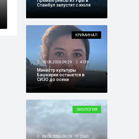
Прямые рейсы из Уфы в
будут платить
Стамбул запустят с июля
ужьям
В Башкирию ве
КРИМИНАЛ
10.06.2026 09:29
4139
Министр культуры
Башкирии останется в
СИЗО до осени
ЭКОЛОГИЯ
08.06.2026 09:29
2360