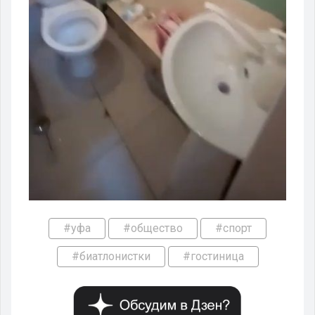
#уфа
#общество
#спорт
#биатлонистки
#гостиница