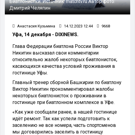
Биатлонистки.
Источник:
matchtv.ru
Автор фото:
Дмитрий Челяпин
Анастасия Кузьмина
14.12.2023 12:44
9668
Уфа, 14 декабря - DIXINEWS.
Глава Федерации биатлона России Виктор
Никитин высказал свои комментарии
относительно жалоб некоторых биатлонисток,
касающихся качества условий проживания в
гостинице Уфы.
Главный тренер сборной Башкирии по биатлону
Виктор Никитин прокомментировал жалобы
некоторых биатлонисток о проживании в
гостинице при биатлонном комплексе в Уфе.
«Как уже сообщали ранее, в нашей гостинице
идёт ремонт. Так как успели подготовить к
заселению не все номера, часть спортсменов
мы договорились заселить в гостиницу