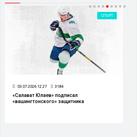
ОБЩЕСТВО
21.07.2026 11:28
3077
В одном из районов Башкортостана ввели
режим чрезвычайной ситуации