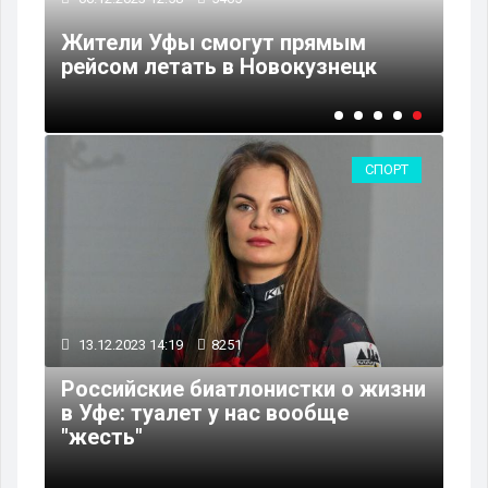
Поддержка коневодства в
Ро
Башкортостане выросла до 200
Ба
млн рублей за три года
до
СПОРТ
13.12.2023 14:19
8251
Российские биатлонистки о жизни
в Уфе: туалет у нас вообще
"жесть"