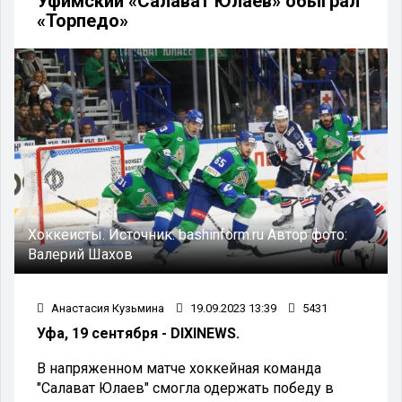
Уфимский «Салават Юлаев» обыграл
«Торпедо»
Хоккеисты.
Источник:
bashinform.ru
Автор фото:
Валерий Шахов
Анастасия Кузьмина
19.09.2023 13:39
5431
Уфа, 19 сентября - DIXINEWS.
В напряженном матче хоккейная команда
"Салават Юлаев" смогла одержать победу в