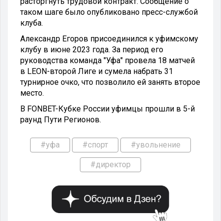
расторгнуть трудовой контракт. Сообщение о
таком шаге было опубликовано пресс-службой
клуба.
Александр Егоров присоединился к уфимскому
клубу в июне 2023 года. За период его
руководства команда "Уфа" провела 18 матчей
в LEON-второй Лиге и сумела набрать 31
турнирное очко, что позволило ей занять второе
место.
В FONBET-Кубке России уфимцы прошли в 5-й
раунд Пути Регионов.
#уфа
#спорт
#увольнение
#директор