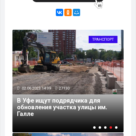
РТ
ТРАНСПОРТ
02.06.2023 14:39
27130
02
В Уфе ищут подрядчика для
Та
ки
обновления участка улицы им.
но
х
Галле
Ба