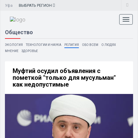
Уфа
ВЫБРАТЬ
РЕГИОН
Toggl
naviga
Общество
ЭКОЛОГИЯ
ТЕХНОЛОГИИ И НАУКА
РЕЛИГИЯ
ОБО ВСЕМ
О ЛЮДЯХ
МНЕНИЕ
ЗДОРОВЬЕ
Муфтий осудил объявления с
пометкой "только для мусульман"
как недопустимые