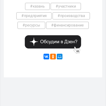
#казань
#участники
#предприятия
#производства
#ресурсы
#финансирование