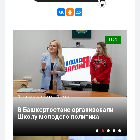
ВО
НКО
12
14.04.2023 07:14
7564
 по
Бы
В Башкортостане организовали
во
Школу молодого политика
Ро