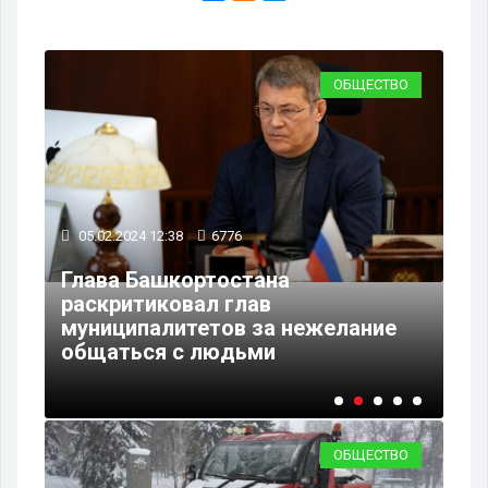
ВО
ОБЩЕСТВО
05.02.2024 12:38
6776
Глава Башкортостана
02
раскритиковал глав
муниципалитетов за нежелание
В 
общаться с людьми
но
ОБЩЕСТВО