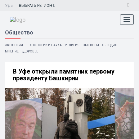
Уфа
ВЫБРАТЬ
РЕГИОН
Toggl
naviga
Общество
ЭКОЛОГИЯ
ТЕХНОЛОГИИ И НАУКА
РЕЛИГИЯ
ОБО ВСЕМ
О ЛЮДЯХ
МНЕНИЕ
ЗДОРОВЬЕ
В Уфе открыли памятник первому
президенту Башкирии