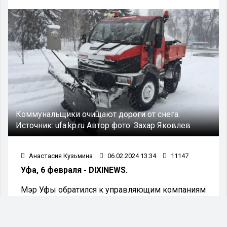
Коммунальщики очищают дороги от снега.
Источник:
ufa.kp.ru
Автор фото:
Захар Яковлев
Анастасия Кузьмина
06.02.2024 13:34
11147
Уфа, 6 февраля - DIXINEWS.
Мэр Уфы обратился к управляющим компаниям
с просьбой более тщательно очищать снег во
дворах. Он подчеркнул важность этой
проблемы и поставил задачу улучшить