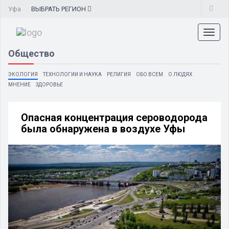
Уфа
ВЫБРАТЬ
РЕГИОН
Toggl
naviga
Общество
ЭКОЛОГИЯ
ТЕХНОЛОГИИ И НАУКА
РЕЛИГИЯ
ОБО ВСЕМ
О ЛЮДЯХ
МНЕНИЕ
ЗДОРОВЬЕ
Опасная концентрация сероводорода
была обнаружена в воздухе Уфы