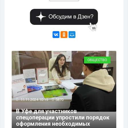
ВО
ОБЩЕСТВО
11.11.2024 10:15
5870
В Уфе для участников
08
спецоперации упростили порядок
оформления необходимых
В 