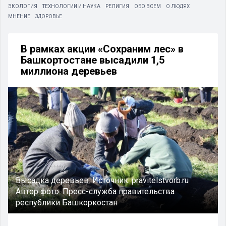
ЭКОЛОГИЯ
ТЕХНОЛОГИИ И НАУКА
РЕЛИГИЯ
ОБО ВСЕМ
О ЛЮДЯХ
МНЕНИЕ
ЗДОРОВЬЕ
В рамках акции «Сохраним лес» в
Башкортостане высадили 1,5
миллиона деревьев
Высадка деревьев.
Источник:
pravitelstvorb.ru
Автор фото:
Пресс-служба правительства
республики Башкоркостан