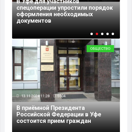
В Уфе для участников
08
спецоперации упростили порядок
оформления необходимых
В 
документов
по
ОБЩЕСТВО
13.11.2024 11:28
5504
В приёмной Президента
Российской Федерации в Уфе
состоится прием граждан