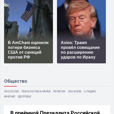
В AmCham оценили
Axios: Трамп
потери бизнеса
провёл совещание
США от санкций
по расширению
против РФ
ударов по Ирану
Общество
ЭКОЛОГИЯ
ТЕХНОЛОГИИ И НАУКА
РЕЛИГИЯ
ОБО ВСЕМ
О ЛЮДЯХ
МНЕНИЕ
ЗДОРОВЬЕ
В приёмной Президента Российской