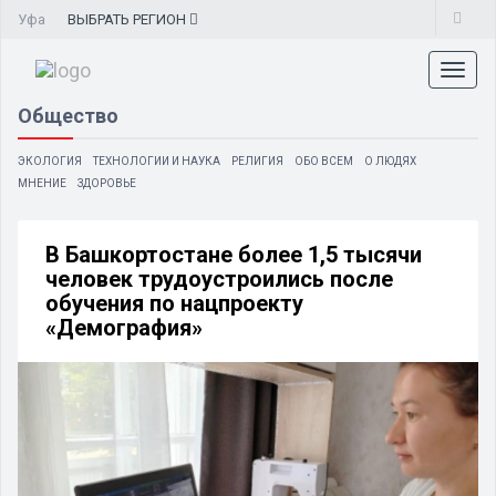
Уфа
ВЫБРАТЬ
РЕГИОН
Toggl
naviga
Общество
ЭКОЛОГИЯ
ТЕХНОЛОГИИ И НАУКА
РЕЛИГИЯ
ОБО ВСЕМ
О ЛЮДЯХ
МНЕНИЕ
ЗДОРОВЬЕ
В Башкортостане более 1,5 тысячи
человек трудоустроились после
обучения по нацпроекту
«Демография»