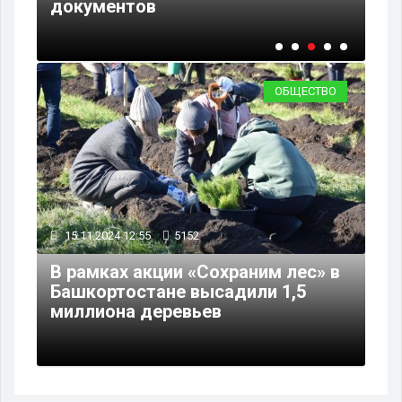
документов
по
ОБЩЕСТВО
15.11.2024 12:55
5152
В рамках акции «Сохраним лес» в
Башкортостане высадили 1,5
миллиона деревьев