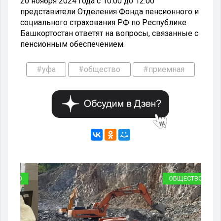
20 ноября 2024 года с 10:00 до 12:00
представители Отделения Фонда пенсионного и
социального страхования РФ по Республике
Башкортостан ответят на вопросы, связанные с
пенсионным обеспечением.
#уфа
#общество
#приемная
ВО
ОБЩЕСТВО